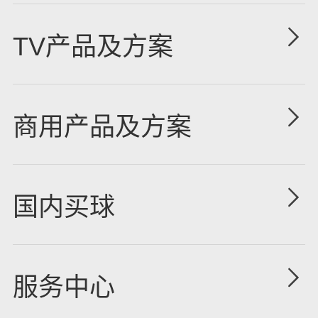
企业简介
TV产品及方案
国内买球
防爆电视系列
企业历程
商用产品及方案
X5款酒店机系列
企业荣誉
教育机系列
X3款酒店机系列
企业案例
国内买球
会议机系列
DID拼接屏系列
合作伙伴
企业新闻
立式广告机系列
派对房拼接系列
服务中心
人才招聘
行业新闻
壁挂广告机系列